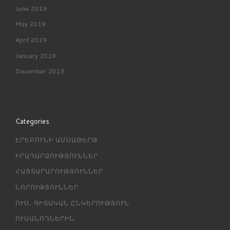
June 2019
May 2019
April 2019
January 2019
December 2018
Categories
ԷՐԵԲՈՒՆԻ ԱՄՍԱԹԵՐԹ
ԻՐԱԴԱՐՁՈՒԹՅՈՒՆՆԵՐ
ՀԱՅՏԱՐԱՐՈՒԹՅՈՒՆՆԵՐ
ՆՈՐՈՒԹՅՈՒՆՆԵՐ
ՈՒՍ․ ԳԻՏԱԿԱՆ ԸՆԿԵՐՈՒԹՅՈՒՆ
ՈՒՍԱՆՈՂՆԵՐԻՆ