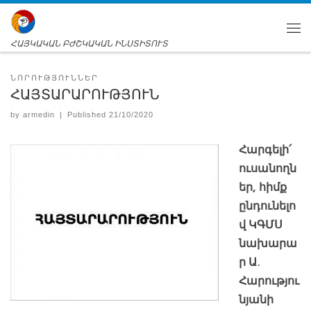
ՀԱՅԿԱԿԱՆ ԲԺՇԿԱԿԱՆ ԻՆՍՏԻՏՈՒՏ
ՆՈՐՈՒԹՅՈՒՆՆԵՐ
ՀԱՅՏԱՐԱՐՈՒԹՅՈՒՆ
by
armedin
|
Published
21/10/2020
Հարգելի՛
ուսանողն
եր, հիմք
ընդունելո
վ ԿԳՄՍ
նախարա
ր Ա.
Հարությու
նյանի