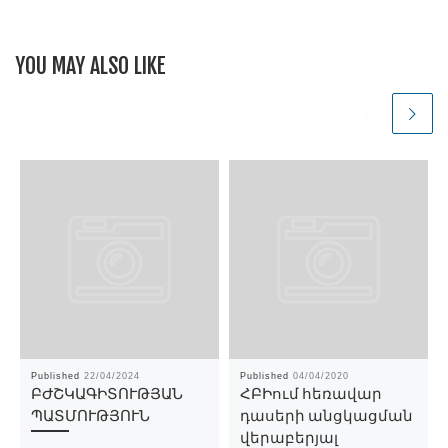
YOU MAY ALSO LIKE
Published
22/04/2024
Published
04/04/2020
ԲԺՇԿԱԳԻՏՈՒԹՅԱՆ
ՀԲԻում հեռավար
ՊԱՏՄՈՒԹՅՈՒՆ
դասերի անցկացման
վերաբերյալ