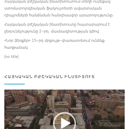
Հայկական բժշկական ինստիտուտում տեղի ունեցավ
ստոմատոլոգիական ֆակուլտետի ավարտական
դիպլոմների հանձնման հանդիսավոր արարողությունը։
Հայկական բժշկական ինստիտուտը հայտարարում է
ընդունելությունը 2-րդ մասնագիտության գծով
«Նոր Ձեռքեր» 15-րդ մրցույթ-փառատոնում ունենք
հաղթանակ
(no title)
ՀԱՅԿԱԿԱՆ ԲԺՇԿԱԿԱՆ ԻՆՍՏԻՏՈՒՏ
Video
Player