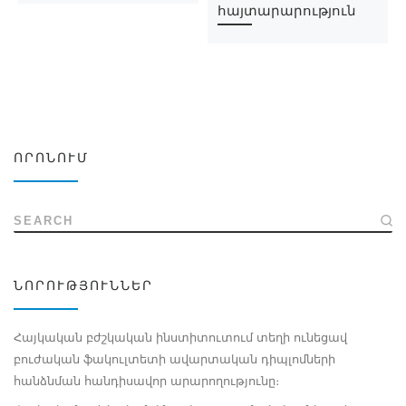
հայտարարություն
ՈՐՈՆՈՒՄ
SEARCH
ՆՈՐՈՒԹՅՈՒՆՆԵՐ
Հայկական բժշկական ինստիտուտում տեղի ունեցավ
բուժական ֆակուլտետի ավարտական դիպլոմների
հանձնման հանդիսավոր արարողությունը։