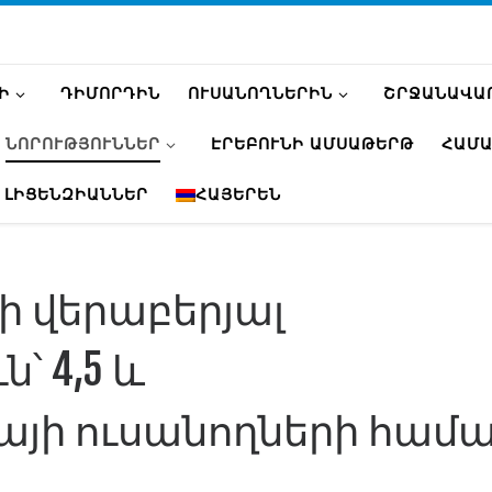
Ի
ԴԻՄՈՐԴԻՆ
ՈՒՍԱՆՈՂՆԵՐԻՆ
ՇՐՋԱՆԱՎԱ
ՆՈՐՈՒԹՅՈՒՆՆԵՐ
ԷՐԵԲՈՒՆԻ ԱՄՍԱԹԵՐԹ
ՀԱՄԱ
 ԼԻՑԵՆԶԻԱՆՆԵՐ
ՀԱՅԵՐԵՆ
 վերաբերյալ
՝ 4,5 և
յի ուսանողների համ