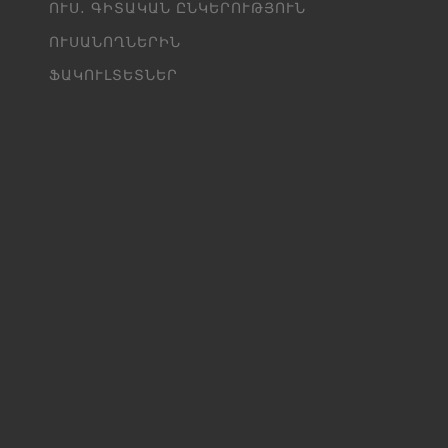
ՈՒՍ․ ԳԻՏԱԿԱՆ ԸՆԿԵՐՈՒԹՅՈՒՆ
ՈՒՍԱՆՈՂՆԵՐԻՆ
ՖԱԿՈՒԼՏԵՏՆԵՐ