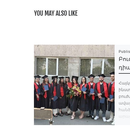
YOU MAY ALSO LIKE
Publi
Բու
դիպ
Հայկ
ինստ
բուժ
ավա
հանձ
արար
նշան
մթնո