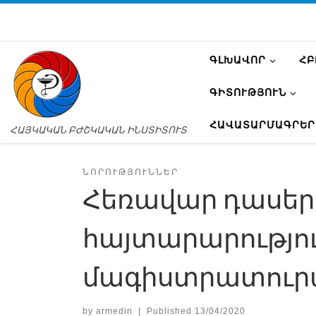
ԳԼԽԱՎՈՐ
ՀԲ
ԳԻՏՈՒԹՅՈՒՆ
ՀԱՎԱՏԱՐՄԱԳՐԵՐ
ՀԱՅԿԱԿԱՆ ԲԺՇԿԱԿԱՆ ԻՆՍՏԻՏՈՒՏ
ՆՈՐՈՒԹՅՈՒՆՆԵՐ
Հեռավար դասերի
հայտարարություն
մագիստրատուրա
by
armedin
|
Published
13/04/2020