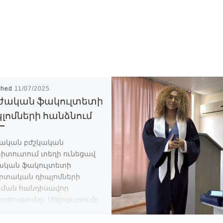
shed
11/07/2025
ժական ֆակուլտետի
լոմների հանձնում
ական բժշկական
իտուտում տեղի ունեցավ
ական ֆակուլտետի
րտական դիպլոմների
ման հանդիսավոր
ողությունը։ Միջոցառումը
ավորվեց ջերմ ու տոնական
լորտով, ուր հավաքվել էին