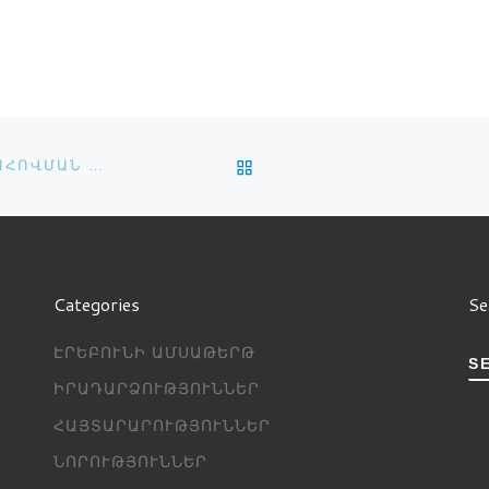
նողները, […]
BACK TO POST LIST
ՔՆՆԱՐԿՎԵՑԻՆ ԱՌՑԱՆՑ ԿՐԹՈՒԹՅԱՆ ՈՐԱԿԻ ԱՊԱՀՈՎՄԱՆ ԽՆԴԻՐՆԵՐԸ
Categories
Se
ԷՐԵԲՈՒՆԻ ԱՄՍԱԹԵՐԹ
S
ԻՐԱԴԱՐՁՈՒԹՅՈՒՆՆԵՐ
ՀԱՅՏԱՐԱՐՈՒԹՅՈՒՆՆԵՐ
ՆՈՐՈՒԹՅՈՒՆՆԵՐ