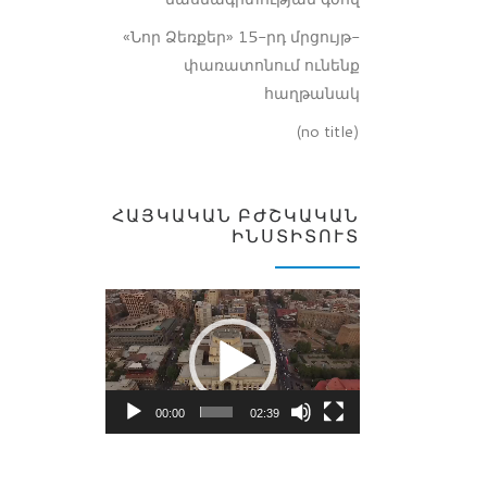
«Նոր Ձեռքեր» 15-րդ մրցույթ-
փառատոնում ունենք
հաղթանակ
(no title)
ՀԱՅԿԱԿԱՆ ԲԺՇԿԱԿԱՆ
ԻՆՍՏԻՏՈՒՏ
Video
Player
00:00
02:39