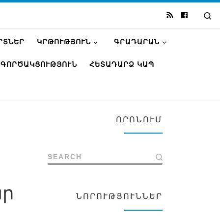
Se
ՐՏՆԵՐ
ԿՐԹՈՒԹՅՈՒՆ
ԳՐԱԴԱՐԱՆ
ԳՈՐԾԱԿՑՈՒԹՅՈՒՆ
ՀԵՏԱԴԱՐՁ ԿԱՊ
ՈՐՈՆՈՒՄ
SEARCH
ար
ՆՈՐՈՒԹՅՈՒՆՆԵՐ