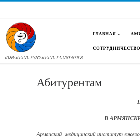
ГЛАВНАЯ
АМ
СОТРУДНИЧЕСТВ
ՀԱՅԿԱԿԱՆ ԲԺՇԿԱԿԱՆ ԻՆՍՏԻՏՈՒՏ
Абитурентам
В АРМЯНСК
Армянский медицинский институт ежегод