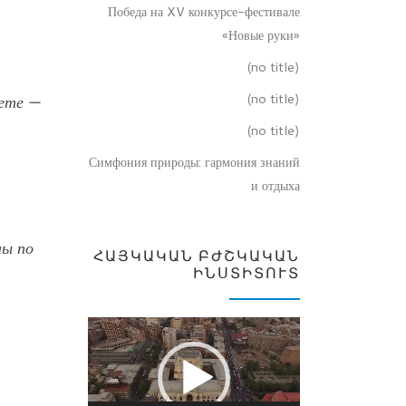
Победа на XV конкурсе-фестивале
«Новые руки»
(no title)
(no title)
ете —
(no title)
Симфония природы: гармония знаний
и отдыха
ны по
ՀԱՅԿԱԿԱՆ ԲԺՇԿԱԿԱՆ
ԻՆՍՏԻՏՈՒՏ
Video
Player