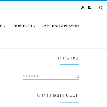
Se
Е
НОВОСТИ
ЖУРНАЛ ЭРЕБУНИ
ՈՐՈՆՈՒՄ
SEARCH
ՆՈՐՈՒԹՅՈՒՆՆԵՐ