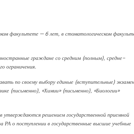
ском факультете — 6 лет, в стоматологическом факульт
ностранные граждане со средним (полным), средне-
го ограничения.
вать по своему выбору единые (вступительные) экзаме
ике (письменно), «Химии» (письменно), «Биологии»
ов утверждаются решением государственной приемной
ва РА о поступлении в государственные высшие учебные