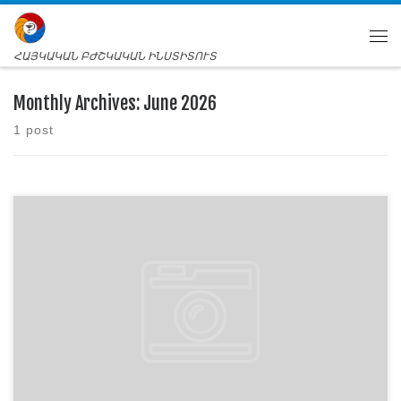
ՀԱՅԿԱԿԱՆ ԲԺՇԿԱԿԱՆ ԻՆՍՏԻՏՈՒՏ
Monthly Archives:
June 2026
1 post
С радостью и гордостью сообщаем, что на авторитетном XV юбилейном
конкурсе-фестивале прикладного искусства «Новые руки» талантливая
студентка 104-й группы стоматологического факультета Армянского
медицинского института Лусине Керобян добилась блестящего успеха. За
свою замечательную работу — живописную картину «Севанаванк» —
Лусине была удостоена высшей оценки, став лауреатом I степени и
обладателем медали. […]