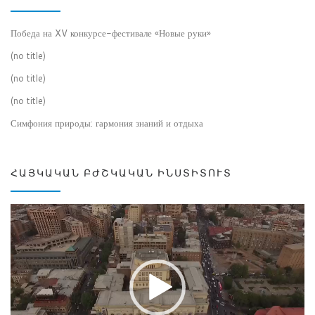
Победа на XV конкурсе-фестивале «Новые руки»
(no title)
(no title)
(no title)
Симфония природы: гармония знаний и отдыха
ՀԱՅԿԱԿԱՆ ԲԺՇԿԱԿԱՆ ԻՆՍՏԻՏՈՒՏ
Video
Player