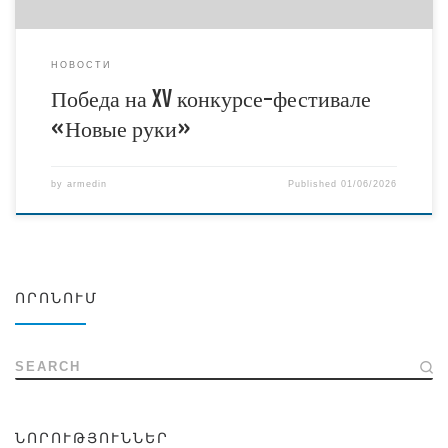
НОВОСТИ
Победа на XV конкурсе-фестивале
«Новые руки»
by
armedin
Published
01/06/2026
ՈՐՈՆՈՒՄ
SEARCH
ՆՈՐՈՒԹՅՈՒՆՆԵՐ