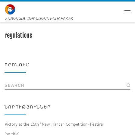
ՀԱՅԿԱԿԱՆ ԲԺՇԿԱԿԱՆ ԻՆՍՏԻՏՈՒՏ
regulations
ՈՐՈՆՈՒՄ
SEARCH
ՆՈՐՈՒԹՅՈՒՆՆԵՐ
Victory at the 15th “New Hands” Competition-Festival
(no title)