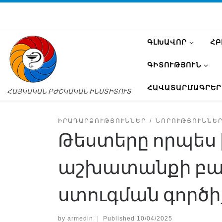
ԳԼԽԱՎՈՐ
ՀԲ
ԳԻՏՈՒԹՅՈՒՆ
ՀԱՎԱՏԱՐՄԱԳՐԵՐ
ՀԱՅԿԱԿԱՆ ԲԺՇԿԱԿԱՆ ԻՆՍՏԻՏՈՒՏ
ԻՐԱԴԱՐՁՈՒԹՅՈՒՆՆԵՐ
ՆՈՐՈՒԹՅՈՒՆՆԵ
Թեստերը որպես 
աշխատանքի բաղ
ստուգման գործի
by
armedin
|
Published
10/04/2025