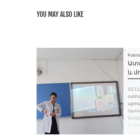
YOU MAY ALSO LIKE
Publi
Ատ
և մ
02.1
ստոմ
պրո
դասա
կազմ
ի ս
ֆակո
համա