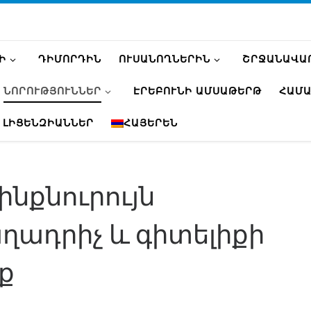
Ի
ԴԻՄՈՐԴԻՆ
ՈՒՍԱՆՈՂՆԵՐԻՆ
ՇՐՋԱՆԱՎԱ
ՆՈՐՈՒԹՅՈՒՆՆԵՐ
ԷՐԵԲՈՒՆԻ ԱՄՍԱԹԵՐԹ
ՀԱՄԱ
 ԼԻՑԵՆԶԻԱՆՆԵՐ
ՀԱՅԵՐԵՆ
Ր
ինքնուրույն
ադրիչ և գիտելիքի
ք