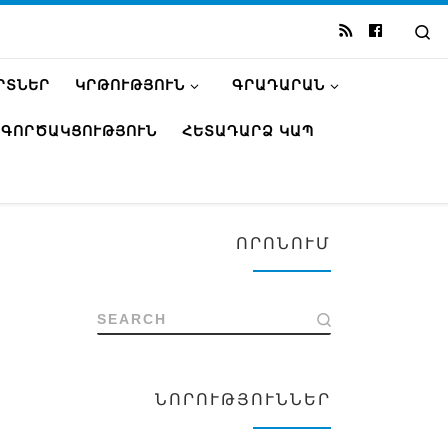
Se
ՐՏՆԵՐ
ԿՐԹՈՒԹՅՈՒՆ
ԳՐԱԴԱՐԱՆ
ԳՈՐԾԱԿՑՈՒԹՅՈՒՆ
ՀԵՏԱԴԱՐՁ ԿԱՊ
ՈՐՈՆՈՒՄ
SEARCH
ՆՈՐՈՒԹՅՈՒՆՆԵՐ