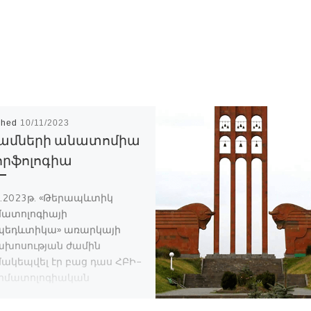
shed
10/11/2023
ամների անատոմիա
որֆոլոգիա
1.2023թ. «Թերապևտիկ
ատոլոգիայի
պեդևտիկա» առարկայի
խոսության ժամին
ակեպվել էր բաց դաս ՀԲԻ-
տոմատոլոգիական
ւլտետի 2-րդ կուրսի
ր: Դասի ընթացքում