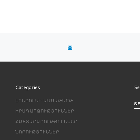
սահիկի կիրառմամբ ելույթ
BACK TO POST LIST
Categories
Se
ԷՐԵԲՈՒՆԻ ԱՄՍԱԹԵՐԹ
S
ԻՐԱԴԱՐՁՈՒԹՅՈՒՆՆԵՐ
ՀԱՅՏԱՐԱՐՈՒԹՅՈՒՆՆԵՐ
ՆՈՐՈՒԹՅՈՒՆՆԵՐ