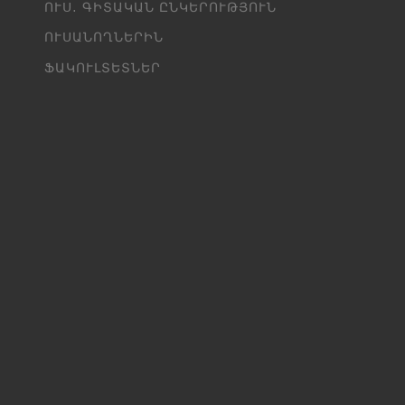
ՈՒՍ․ ԳԻՏԱԿԱՆ ԸՆԿԵՐՈՒԹՅՈՒՆ
ՈՒՍԱՆՈՂՆԵՐԻՆ
ՖԱԿՈՒԼՏԵՏՆԵՐ