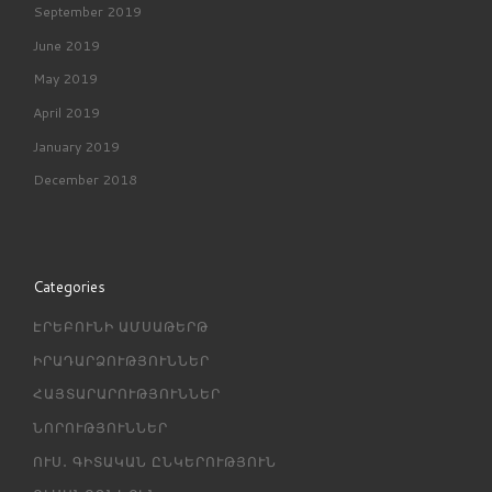
September 2019
June 2019
May 2019
April 2019
January 2019
December 2018
Categories
ԷՐԵԲՈՒՆԻ ԱՄՍԱԹԵՐԹ
ԻՐԱԴԱՐՁՈՒԹՅՈՒՆՆԵՐ
ՀԱՅՏԱՐԱՐՈՒԹՅՈՒՆՆԵՐ
ՆՈՐՈՒԹՅՈՒՆՆԵՐ
ՈՒՍ․ ԳԻՏԱԿԱՆ ԸՆԿԵՐՈՒԹՅՈՒՆ