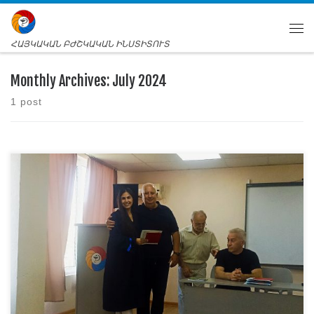
ՀԱՅԿԱԿԱՆ ԲԺՇԿԱԿԱՆ ԻՆՍՏԻՏՈՒՏ
Monthly Archives:
July 2024
1 post
Օրերս ս/թ հուլիսի 23-ին,Հայկական բժշկական
ինստիտուտում թևածում էր տոնական տրամադրություն:
Ինստիտուտի կոնֆերանս-սրահում հանդիսավոր կերպով
շրջանավարտներին հանձնվեցին ավարտական
դիպլոմները: Մինչ հանձնման արարողության մեկնարկը՝
հիշարժան օրվա առթիվ իր ողջույնի և շնորհավորանքի
խոսքը հղեց ՀԲԻ ռեկտոր Մ. Ա. Աստաբացյանը , ով իր
խոսքում մասնավորապես նշեց. «Հարգելի
շրջանավարտներ, չնայած քաջ գիտակցելով,
այդուհանդերձ հերթական անգամ […]