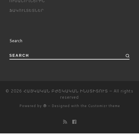
ՈՒՍԱՆՈՂՆԵՐԻՆ
ՖԱԿՈՒԼՏԵՏՆԵՐ
Search
SEARCH
© 2026
ՀԱՅԿԱԿԱՆ ԲԺՇԿԱԿԱՆ ԻՆՍՏԻՏՈՒՏ
– All rights
reserved
Powered by
– Designed with the
Customizr theme
Հայերեն