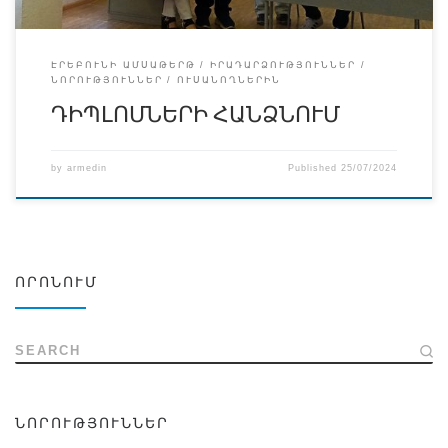
ԷՐԵԲՈՒՆԻ ԱՄՍԱԹԵՐԹ
ԻՐԱԴԱՐՁՈՒԹՅՈՒՆՆԵՐ
ՆՈՐՈՒԹՅՈՒՆՆԵՐ
ՈՒՍԱՆՈՂՆԵՐԻՆ
ԴԻՊԼՈՄՆԵՐԻ ՀԱՆՁՆՈՒՄ
by
armedin
Published
25/07/2024
ՈՐՈՆՈՒՄ
SEARCH
ՆՈՐՈՒԹՅՈՒՆՆԵՐ