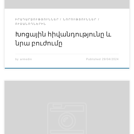
ԻՐԱԴԱՐՁՈՒԹՅՈՒՆՆԵՐ
ՆՈՐՈՒԹՅՈՒՆՆԵՐ
ՈՒՍԱՆՈՂՆԵՐԻՆ
Խոցային հիվանդությունը և
նրա բուժումը
by
armedin
Published
29/04/2024
Սույն թվականի ապրիլի 19-ին Հայկական բժշկական
ինստիտուտի Հասարակագիտության ամբիոնի վարիչ և
հոգեբանության դասախոս բ․գ․թ․ Ա․ Մանուկյանի
նախաձեռնությամբ և բժշկագիտության պատմության
դասախոս Դ․ Կարապետյանի ակտիվ աջակցությամբ և
մասնակցությամբ առաջին կուրսի ուսանողները իրենց
դասախոսների և դեկանի ուղեկցությամբ այցելեցին
Մատենադարան ծանոթանալու այնտեղ պահվող անգին