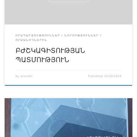
ձեռագրերին։ Ուսանողները փորձառու ուղեկցորդի
մեկնաբանություններով ծանոթացան հիմնական
ցուցանմուշներին, ինչպես նաև արդեն իրենց […]
ԻՐԱԴԱՐՁՈՒԹՅՈՒՆՆԵՐ
ՆՈՐՈՒԹՅՈՒՆՆԵՐ
ՈՒՍԱՆՈՂՆԵՐԻՆ
ԲԺՇԿԱԳԻՏՈՒԹՅԱՆ
ՊԱՏՄՈՒԹՅՈՒՆ
by
armedin
Published
22/04/2024
Հայկական բժշկական ինստիտուտը առաջնային է
համարում գրադարանի համալրումը և ուսանողներին
անհրաժեշտ ուսումնամեթոդական նյութերով
ապահովումը։ Ելնելով այս առաջնահերթությունից՝ ՀԲԻ-ին
խրախուսում է իր ՊԴԿ-ի դասագրքաստեղծ