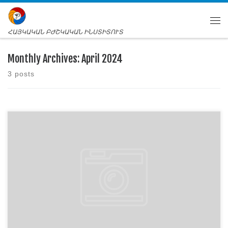
ՀԱՅԿԱԿԱՆ ԲԺՇԿԱԿԱՆ ԻՆՍՏԻՏՈՒՏ
Monthly Archives:
April 2024
3 posts
Հայկական բժշկական ինստիտուտում ներառարկայական
կապերի զարգացման նպատակով դեռ նախորդ
ուսումնական տարվանից ներդրվել են համատեղ դասերը,
որոնց ընթացքում հարակից և զուգահեռ դասավանդվող
առարկաներից կազմակերպվում և անցկացվում են
համատեղ դասեր։ Այդ դասերը կոչված են նպաստելու
միջառարկայական կապերի փոխկապակցվածության
ընկալմանը ուսանողների կողմից։ Վերջինս էլ իր հերթին
ավելի մատչելի է դարձնում գիտելիքի յուրացումը,
բժշկական […]