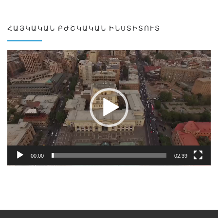
ՀԱՅԿԱԿԱՆ ԲԺՇԿԱԿԱՆ ԻՆՍՏԻՏՈՒՏ
Video
Player
00:00
02:39