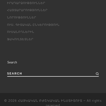
ԻՐԱԴԱՐՁՈՒԹՅՈՒՆՆԵՐ
ՀԱՅՏԱՐԱՐՈՒԹՅՈՒՆՆԵՐ
ՆՈՐՈՒԹՅՈՒՆՆԵՐ
ՈՒՍ․ ԳԻՏԱԿԱՆ ԸՆԿԵՐՈՒԹՅՈՒՆ
ՈՒՍԱՆՈՂՆԵՐԻՆ
ՖԱԿՈՒԼՏԵՏՆԵՐ
Search
SEARCH
© 2026
ՀԱՅԿԱԿԱՆ ԲԺՇԿԱԿԱՆ ԻՆՍՏԻՏՈՒՏ
– All rights
reserved