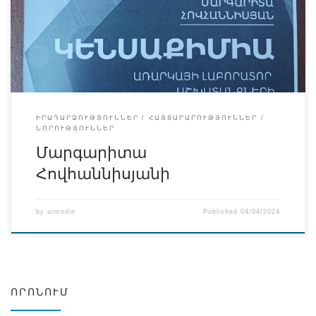
գործունեությունը։ Վերջերս լուսյ է տեսել ՀԲԻ-ի
երիտասարդ դասախոս Մարգարիտա Հովհաննիսյանի
հեղինակած Կենսաքիմիա առարկայի լաբորատոր
աշխատանքների ուսումնամեթոդական ձեռնարկը, ինչի
կապակցությամբ շնորհավորում ենք Մ․ Հովհաննիսյանին
և մեր ուսանողներին։ Կ․գ․թ․Մ․ […]
ԻՐԱԴԱՐՁՈՒԹՅՈՒՆՆԵՐ
ՀԱՅՏԱՐԱՐՈՒԹՅՈՒՆՆԵՐ
ՆՈՐՈՒԹՅՈՒՆՆԵՐ
Մարգարիտա
Հովհաննիսյանի
by
armedin
Published
04/04/2024
ՈՐՈՆՈՒՄ