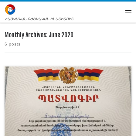
ՀԱՅԿԱԿԱՆ ԲԺՇԿԱԿԱՆ ԻՆՍՏԻՏՈՒՏ
Monthly Archives:
June 2020
6 posts
Հայկական բժշկական ինստիտուտի 2019-2020թթ ուս.
տարվա <<Բուժական գործ>> ֆակուլտետի 2-րդ կուրսի
ուսանողուհիներ Յանա Խաչատրյանը, Զարուհի
Շահինյանը, Մելինե Հարությունյանը, 5-րդ կուրսի
ուսանողուհի Սաիյան Հռիփսիմեն, մագիստրատուրա 1-ին
կուրսի ուսանողուհի Սոնա Զարգարյանը, 2-րդ կուրսում
սովորող ուսանող, արդեն շրջանավարտ Դմիտրի
Բորիսովը, 2018-2019թթ ուստարվա շրջանավարտ Նարեկ
Վարդանյանը,2016-2017թթ ուստարվա շրջանավարտ
Ռազմիկ Կարապետյանը ՀՀ Առողջապահության
նախարար Արսեն […]