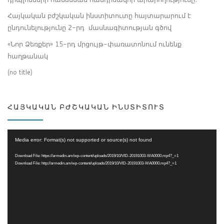
Հայկական բժշկական ինստիտուտը հայտարարում է
ընդունելությունը 2-րդ մասնագիտության գծով
«Նոր Ձեռքեր» 15-րդ մրցույթ-փառատոնում ունենք
հաղթանակ
(no title)
ՀԱՅԿԱԿԱՆ ԲԺՇԿԱԿԱՆ ԻՆՍՏԻՏՈՒՏ
Video
Media error: Format(s) not supported or source(s) not found
Player
Download File: https://armedin.am/wp-content/uploads/2019/10/VID-20191003-WA0000.mp4?_=1
Download File: http://armedin.am/wp-content/uploads/2019/10/VID-20191003-WA0000.mp4?_=1