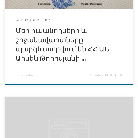
ՆՈՐՈՒԹՅՈՒՆՆԵՐ
Մեր ուսանողները և
շրջանավարտները
պարգևատրվում են ՀՀ ԱՆ
Արսեն Թորոսյանի …
by
armedin
Published
26/06/2020
Վերաքննության առաջին ժամանակացույց2019-2020