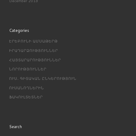
December 2018
Categories
ԷՐԵԲՈՒՆԻ ԱՄՍԱԹԵՐԹ
ԻՐԱԴԱՐՁՈՒԹՅՈՒՆՆԵՐ
ՀԱՅՏԱՐԱՐՈՒԹՅՈՒՆՆԵՐ
ՆՈՐՈՒԹՅՈՒՆՆԵՐ
ՈՒՍ․ ԳԻՏԱԿԱՆ ԸՆԿԵՐՈՒԹՅՈՒՆ
ՈՒՍԱՆՈՂՆԵՐԻՆ
ՖԱԿՈՒԼՏԵՏՆԵՐ
Search