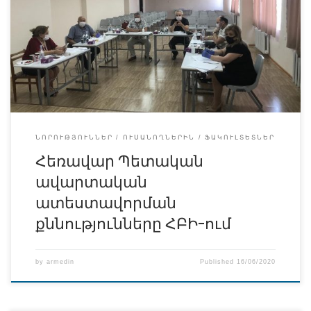
ՆՈՐՈՒԹՅՈՒՆՆԵՐ
ՈՒՍԱՆՈՂՆԵՐԻՆ
ՖԱԿՈՒԼՏԵՏՆԵՐ
Հեռավար Պետական
ավարտական
ատեստավորման
քննությունները ՀԲԻ-ում
by
armedin
Published
16/06/2020