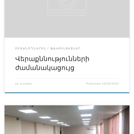
ՈՒՍԱՆՈՂՆԵՐԻՆ
ՖԱԿՈՒԼՏԵՏՆԵՐ
Վերաքննությունների
ժամանակացույց
by
armedin
Published
26/06/2020