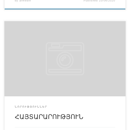
by
armedin
Published
10/06/2020
ՈՒՇԱԴՐՈՒԹՅՈՒՆ Հունիսի 10֊ին և 11֊ին ժամը 12֊
ին,Նորմալ անատոմիայի ամբիոնը կազմակերպում է
նախաքննական կոնսուլտացիա՝ երկրորդ կուրսի
ուսանողների համար։ Ցանկացողները կարող են
մասնակցել։ Կոնսուլտացիան վարելու է ամբիոնի
դասախոս Ա.Գ. Հարությունյանը։
ՆՈՐՈՒԹՅՈՒՆՆԵՐ
ՀԱՅՏԱՐԱՐՈՒԹՅՈՒՆ