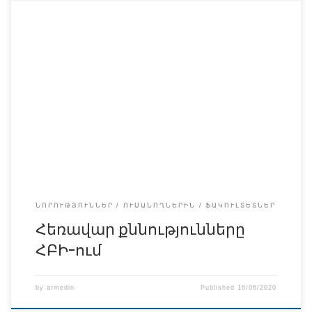
ՆՈՐՈՒԹՅՈՒՆՆԵՐ
ՈՒՍԱՆՈՂՆԵՐԻՆ
ՖԱԿՈՒԼՏԵՏՆԵՐ
Հեռավար քննությունները
ՀԲԻ-ում
by
armedin
Published
16/06/2020