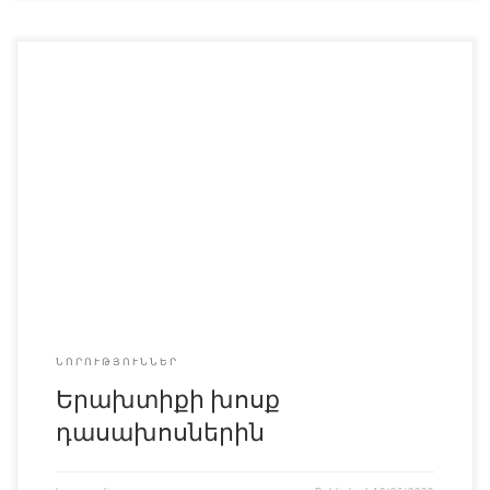
Ավարտվեց ևս մեկ ուսումնական տարի,սակայն այն
տարբերվում էր մյուսներից: Այս ծանր օրերին բազում
մտավախություններ կային,որոնցից մեկը,ոչ պակաս
կարևորը`ուսման որակի ապահովումն էր:Մեր խորին
շնորհակալությունն ենք հայտնում մեզ դասավանդող բոլոր
դասախոսներին,հանձինս`Անահիտ Գարեգինի
Հարությունյանին,Նառա Հրաչիկի Գալոյանին և Հրանուշ
Ֆրունզիկի Խաչատրյանին,ովքեր արեցին ամեն
բան,որպեսզի մենք ստանանք այն գիտելիքները,ինչ
կստանայինք կրթօջախում: Դասընթացներն անցկացվել են
[…]
ՆՈՐՈՒԹՅՈՒՆՆԵՐ
Երախտիքի խոսք
դասախոսներին