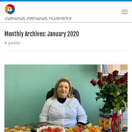
ՀԱՅԿԱԿԱՆ ԲԺՇԿԱԿԱՆ ԻՆՍՏԻՏՈՒՏ
Monthly Archives:
January 2020
4 posts
Շնորհավորում ենք Այսօր Հայկական բժշկական
ինստիտուտի լավագույն շրջանավարտներից մեկի,
Ստոմատոլոգիական ֆակուլտետի դասախոս Կարինե
Պետրոսյանի տարեդարձն է: ԲՈՒՀ-ի ղեկավարության ու
ստոմատոլոգիական ֆակուլտետի ուսանողների անունից
սրտանց շնորհավորում ենք նրան: Մաղթում ենք
քաջառողջություն, երջանկություն, անձնական կյանքում և
աշխատանքային գործունեության մեջ բազում
հաջողություններ: Թող անպակաս լինի այն մեծ
ոգևորությունն ու նվիրվածությունը, որով մինչ օրս […]