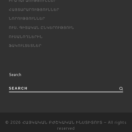
ԻՐԱԴԱՐՁՈՒԹՅՈՒՆՆԵՐ
ՀԱՅՏԱՐԱՐՈՒԹՅՈՒՆՆԵՐ
ՆՈՐՈՒԹՅՈՒՆՆԵՐ
ՈՒՍ․ ԳԻՏԱԿԱՆ ԸՆԿԵՐՈՒԹՅՈՒՆ
ՈՒՍԱՆՈՂՆԵՐԻՆ
ՖԱԿՈՒԼՏԵՏՆԵՐ
Search
SEARCH
© 2026
ՀԱՅԿԱԿԱՆ ԲԺՇԿԱԿԱՆ ԻՆՍՏԻՏՈՒՏ
– All rights
reserved