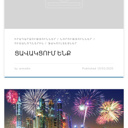
պրոֆեսորադասախոսական անձնակազմը եւ
ուսանողությունն իր խորին ցավակցությունն է հայտնում
նրա ընտանիքին […]
ԻՐԱԴԱՐՁՈՒԹՅՈՒՆՆԵՐ
ՆՈՐՈՒԹՅՈՒՆՆԵՐ
ՈՒՍԱՆՈՂՆԵՐԻՆ
ՖԱԿՈՒԼՏԵՏՆԵՐ
ՑԱՎԱԿՑՈՒՄ ԵՆՔ
by
armedin
Published
15/01/2020
Շնորհավոր Ամանոր և Սուրբ Ծնունդ Հարգելի՛
գործընկերներ, սիրելի՛ ուսանողներ, սրտանց
շնորհավորում եմ բոլորիս Ամանորն ու Սուրբ Ծնունդը:
Մաղթում եմ քաջառողջություն հաջողություններ,
երջանկու­թյուն, նորանոր ձեռքբերումներ: 2019թվականը