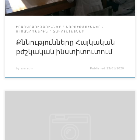
առարկայի լիարժեք և արդյունավետ յուրացման […]
ԻՐԱԴԱՐՁՈՒԹՅՈՒՆՆԵՐ
ՆՈՐՈՒԹՅՈՒՆՆԵՐ
ՈՒՍԱՆՈՂՆԵՐԻՆ
ՖԱԿՈՒԼՏԵՏՆԵՐ
Քննությունները Հայկական
բժշկական ինստիտուտում
by
armedin
Published
23/01/2020
ՑԱՎԱԿՑՈՒՄ ԵՆՔ Մեծ վշտով ու ափսոսանքով
տեղեկացանք, որ 79տարեկան հասակում մահացել է
Հայկական բժշկական ինստիտուտի Բժշկական ֆիզիկայի,
մաթեմատիկայի, մաթ.վիճակագրության և
ինֆորմատիկայի ամբիոնի վարիչ, կ.գ.թ., դոցենտ Լ. Պ.
Դադիվանյանը: Հայկական բժշկական ինստիտուտի
ռեկտոր Գ. Հ. Մխոյանը, վարչական ու