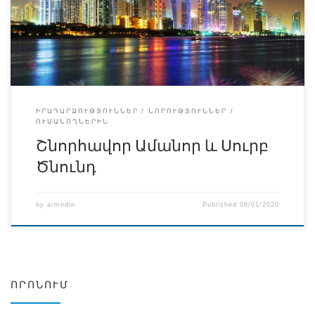
Հայկական բժշկական ինստիտուտի համար շատ կարևոր
իրադարձությամբ առանձացավ. տարեվերջին բուհում
ինստիտոցիոնալ հավատարմագրման գործընթաց տեղի
ունեցավ: Ի պատիվ բոլորիս, մեր միասնականությամբ և
համախմբվածությամբ, համընդհանուր սրտացավ և […]
ԻՐԱԴԱՐՁՈՒԹՅՈՒՆՆԵՐ
ՆՈՐՈՒԹՅՈՒՆՆԵՐ
ՈՒՍԱՆՈՂՆԵՐԻՆ
Շնորհավոր Ամանոր և Սուրբ
Ծնունդ
by
armedin
Published
08/01/2020
ՈՐՈՆՈՒՄ