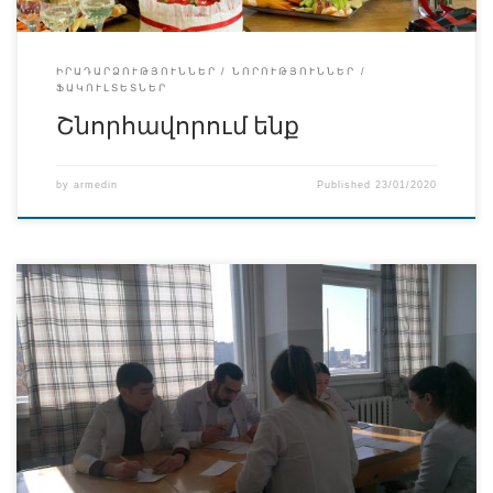
ԻՐԱԴԱՐՁՈՒԹՅՈՒՆՆԵՐ
ՆՈՐՈՒԹՅՈՒՆՆԵՐ
ՖԱԿՈՒԼՏԵՏՆԵՐ
Շնորհավորում ենք
by
armedin
Published
23/01/2020
2019-2020 ուստարվա առաջին կիսամյակի ավարտից
հետո հերթական քննաշրջանն է ՀԲԻ-ում: Այն և՛
ուսանողների և՛ դասախոսների համար ուսումնական
կիսամյակն ամփոփելու, ուսումնառության կիսամյակային
արդյունքները գնահատելու շրջան է հանդիսանում:
Յուրաքանչյուր դասախոս փորձում է հասկանալ իր
դասավանդած առարկայի շրջանակներում ուսուցանած
նյութի յուրացման մակարդակը, ընդհանրացնել
ուսանողների մոտ առկա հիմնական բացթողումները՝