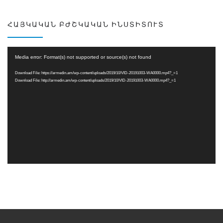
ՀԱՅԿԱԿԱՆ ԲԺՇԿԱԿԱՆ ԻՆՍՏԻՏՈՒՏ
Video
Media error: Format(s) not supported or source(s) not found
Player
Download File: https://armedin.am/wp-content/uploads/2019/10/VID-20191003-WA0000.mp4?_=1
Download File: http://armedin.am/wp-content/uploads/2019/10/VID-20191003-WA0000.mp4?_=1