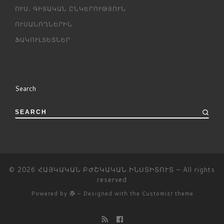
ՈՒՍ․ ԳԻՏԱԿԱՆ ԸՆԿԵՐՈՒԹՅՈՒՆ
ՈՒՍԱՆՈՂՆԵՐԻՆ
ՖԱԿՈՒԼՏԵՏՆԵՐ
Search
SEARCH
© 2026
ՀԱՅԿԱԿԱՆ ԲԺՇԿԱԿԱՆ ԻՆՍՏԻՏՈՒՏ
– All rights
reserved
Powered by
– Designed with the
Customizr theme