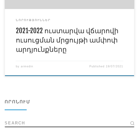
ՆՈՐՈՒԹՅՈՒՆՆԵՐ
2021-2022 ուստարվա վճարովի
ուսուցման մրցույթի ամփոփ
արդյունքները
by
armedin
Published
19/07/2021
ՈՐՈՆՈՒՄ
SEARCH