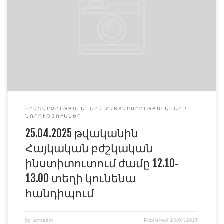
կապերի և հանրային իրազեկման գծով ղեկավար,
էրգոթերապիստ Ինեսսա Հարությունյանի հետ։ ԿԳՄՍՆ
դրամաշնորհային ծրագրի շրջանակներում «Աուտիզմ
Ազգային Հիմնադրամ»֊ի կողմից իրականացվում է
աուտիզմի իրազեկմանն ուղղված սեմիաններ բոլոր
կրթական հաստատություններում ։ Հանդիպման
ընթացքում տեսասահիկի միջոցով կներկայացվի
«ԱՈՒՏԶԻՄ » թեմայով […]
ԻՐԱԴԱՐՁՈՒԹՅՈՒՆՆԵՐ
ՀԱՅՏԱՐԱՐՈՒԹՅՈՒՆՆԵՐ
ՆՈՐՈՒԹՅՈՒՆՆԵՐ
25.04.2025 թվականին
Հայկական բժշկական
ինստիտուտում ժամը 12.10֊
13.00 տեղի կունենա
հանդիպում
by
armedin
Published
23/04/2025