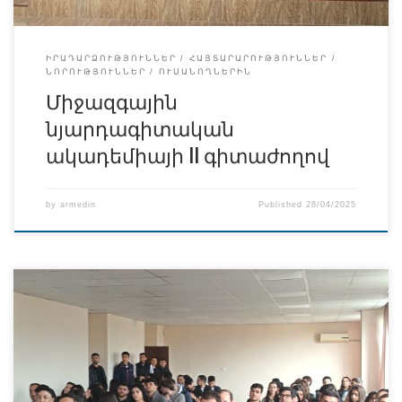
ԻՐԱԴԱՐՁՈՒԹՅՈՒՆՆԵՐ
ՀԱՅՏԱՐԱՐՈՒԹՅՈՒՆՆԵՐ
ՆՈՐՈՒԹՅՈՒՆՆԵՐ
ՈՒՍԱՆՈՂՆԵՐԻՆ
Միջազգային
նյարդագիտական
ակադեմիայի II գիտաժողով
by
armedin
Published
28/04/2025
Ապրիլի 25-ին տեղի ունեցան ուսանողական գիտական
զեկույցներ։ Ստոմատոլոգիական ֆակուլտետի 3-րդ և 5-
րդ կուրսի ուսանողները իրենց կուրսընկերներին և
դասախոսներին ներկայացրեցին իրենց հետազոտական
աշխատանքները՝ կատարված իրենց ղեկավարների՝ Տ․Պ
Մինասյանի և Կ․Բ․ Պետրոսյանի ղեկավարությամբ։ 5-րդ
կուրսեցիները՝ Միլենա Միսաքյանը և Ջուլիանա