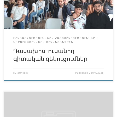
Ավետիսյանը ներկայացրեցին “Լազերոթերապիան
ստոմատոլոգիայում։ Աշխատանքը կատարել էին Կ․Բ․
Պետրոսյանի անմիջական ղեկավարությամբ և
հսկողույամբ […]
ԻՐԱԴԱՐՁՈՒԹՅՈՒՆՆԵՐ
ՀԱՅՏԱՐԱՐՈՒԹՅՈՒՆՆԵՐ
ՆՈՐՈՒԹՅՈՒՆՆԵՐ
ՈՒՍԱՆՈՂՆԵՐԻՆ
Դասախոս-ուսանող
գիտական զեկուցումներ
by
armedin
Published
28/04/2025