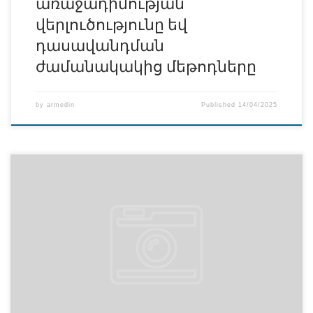
առաջադիմության
վերլուծությունը եվ
դասավանդման
ժամանակակից մեթոդները
by
armedin
Published
14/04/2025
Հրավիրում ենք Ձեզ մասնակցել Միջազգային
Նյարդագիտական Ակադեմիայի II գիտաժողովին`
նվիրված հայ բժիշկ–սրտաբան, ռադիոլոգ Կարեն
Կյանդարյանի 100-ամյակին: Գիտաժողովի անցկացման
վայրը՝ Հայկական Բժշկական Ինստիտուտ, հասցե՝ Երևան,
Տիտոգրադյան 14, V հարկ, լսարան 1: Գիտաժողովը տեղի
կունենա 2025 թ.-ի ապրիլի 22-ին` ժամը 13-00։ ԾՐԱԳԻՐ –
ARM-RU