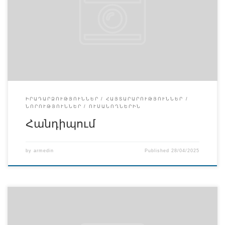
https://www.facebook.com/share/p/15Aw48PJ66/
ԻՐԱԴԱՐՁՈՒԹՅՈՒՆՆԵՐ
ՀԱՅՏԱՐԱՐՈՒԹՅՈՒՆՆԵՐ
ՆՈՐՈՒԹՅՈՒՆՆԵՐ
ՈՒՍԱՆՈՂՆԵՐԻՆ
Հանդիպում
by
armedin
Published
28/04/2025
25.04.2025 թվականին Հայկական բժշկական
ինստիտուտում ժամը 12.10֊13.00 տեղի կունենա
հանդիպում Աուտիզմ Ազգային Հիմնադրամի արտաքին