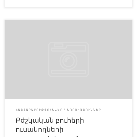
Այս խորագրով հանդիպումը կայացավ 10․04․2025թ․։
Հանդիպման ընթացքում անատոմիայի դասախոս Տ․
Պ․ Մինասյանը ներկաների հետ կիսվեց իր
հետազոտությամբ։ Ներկայացվեցին բավական
մանրակրկիտ վիճակագրական տվյալներ ինչպես
արտերկրի, այնպես էլ ՀՀ առաջատար բժշկական ԲՈՒՀ-
երի ուսանողների առաջադիմության վերաբերյալ
(Հրավարդի Օքսվորդի, Ջոն Հոփքինսի, Ստենֆորդի,
Տոկիոյի, Հայդելբերգի, Մելբուռնի համալսարաններ և
ԵՊԲՀ, ՀԲԻ)։ Վիճակագրական տվյալները ցույց տվեցին, որ
գերազանց գնահատականի […]
ՀԱՅՏԱՐԱՐՈՒԹՅՈՒՆՆԵՐ
ՆՈՐՈՒԹՅՈՒՆՆԵՐ
Բժշկական բուհերի
ուսանողների