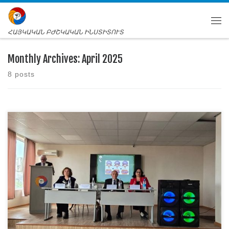
ՀԱՅԿԱԿԱՆ ԲԺՇԿԱԿԱՆ ԻՆՍՏԻՏՈՒՏ
Monthly Archives:
April 2025
8 posts
Սույն թվականի ապրիլի 22-ին Հայկական բժշկական
ինստիտուտը հյուրընկալել էր Միջազգային
նյարդագիտական ակադեմիայի II գիտաժողովը։ Սա լավ
հնարավորություն էր ՀԲԻ -ի դասախոսների և
ուսանողների համար մասնակից լինելու գիտական
զեկույցներին, տեղեկանալո ւ ոլորտի նորություններին։
Ուրախ ենք նշել, որ զեկուցողների թվում էին նաև ՀԲԻ-ի
դասախոսներ։