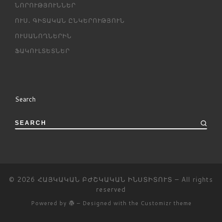
ՆՈՐՈՒԹՅՈՒՆՆԵՐ
ՈՒՍ․ ԳԻՏԱԿԱՆ ԸՆԿԵՐՈՒԹՅՈՒՆ
ՈՒՍԱՆՈՂՆԵՐԻՆ
ՖԱԿՈՒԼՏԵՏՆԵՐ
Search
SEARCH
© 2026
ՀԱՅԿԱԿԱՆ ԲԺՇԿԱԿԱՆ ԻՆՍՏԻՏՈՒՏ
– All rights
reserved
Powered by
– Designed with the
Customizr theme