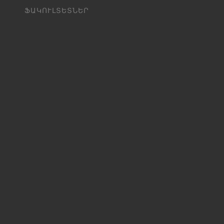
ՖԱԿՈՒԼՏԵՏՆԵՐ