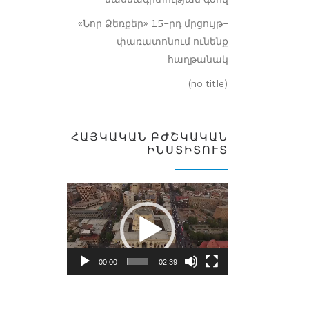
«Նոր Ձեռքեր» 15-րդ մրցույթ-
փառատոնում ունենք
հաղթանակ
(no title)
ՀԱՅԿԱԿԱՆ ԲԺՇԿԱԿԱՆ
ԻՆՍՏԻՏՈՒՏ
Video
Player
00:00
02:39