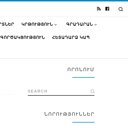
Se
ՐՏՆԵՐ
ԿՐԹՈՒԹՅՈՒՆ
ԳՐԱԴԱՐԱՆ
ԳՈՐԾԱԿՑՈՒԹՅՈՒՆ
ՀԵՏԱԴԱՐՁ ԿԱՊ
ՈՐՈՆՈՒՄ
SEARCH
ՆՈՐՈՒԹՅՈՒՆՆԵՐ