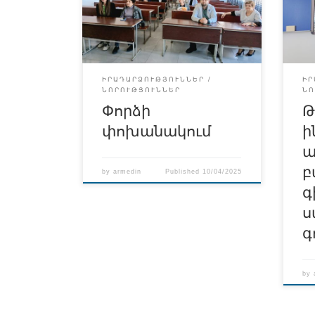
որը կայացավ 01․04․2025թ․,
կայ
նվիրված էր ժամանակակից
Ել
բժշկության նորագույն
կրթ
ձեռքբերումներին։
համ
Հանդիպմանը բժշկական
թես
ֆիզիկա առարկայի
աս
ԻՐԱԴԱՐՁՈՒԹՅՈՒՆՆԵՐ
ԻՐ
ՆՈՐՈՒԹՅՈՒՆՆԵՐ
ՆՈ
դասախոս Ն․Աթոյանը
պար
Փորձի
Թ
գործընկերներին
է ձ
ներկայացրեց գիտության
ու
փոխանակում
ի
(ֆիզիկայի,
հա
ա
կենսաբանության և այլ
ուղ
բ
հարակից ոլորտների) և
գոր
by
armedin
Published
10/04/2025
գ
տեխնիկայի գյուտերը և
քի
նորարարությունները, որոնք
Հար
ս
անմիջական ազդեցություն
եր
գ
են ունեցել և դեռ ունենալու
օգտ
են բժշկագիտության
որպ
զարգացման վրա։
աշ
by
Քննարկվեցին օրգանների
արհեստական աճեցումից
մինչև […]