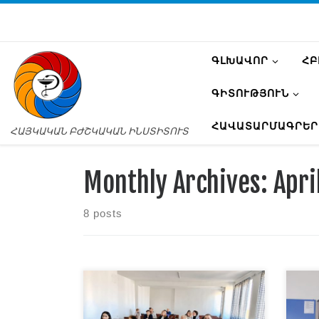
ԳԼԽԱՎՈՐ
ՀԲ
ԳԻՏՈՒԹՅՈՒՆ
ՀԱՎԱՏԱՐՄԱԳՐԵՐ
ՀԱՅԿԱԿԱՆ ԲԺՇԿԱԿԱՆ ԻՆՍՏԻՏՈՒՏ
Monthly Archives:
Apri
8 posts
Փորձի փոխանակման
Այ
հերթական հանդիպումը,
փո