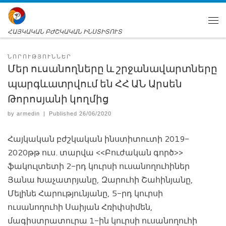
ՀԱՅԿԱԿԱՆ ԲԺՇԿԱԿԱՆ ԻՆՍՏԻՏՈՒՏ
ՆՈՐՈՒԹՅՈՒՆՆԵՐ
Մեր ուսանողները և շրջանավարտները
պարգևատրվում են ՀՀ ԱՆ Արսեն
Թորոսյանի կողմից
by
armedin
|
Published
26/06/2020
Հայկական բժշկական ինստիտուտի 2019-
2020թթ ուս. տարվա <<Բուժական գործ>>
ֆակուլտետի 2-րդ կուրսի ուսանողուհիներ
Յանա Խաչատրյանը, Զարուհի Շահինյանը,
Մելինե Հարությունյանը, 5-րդ կուրսի
ուսանողուհի Սաիյան Հռիփսիմեն,
մագիստրատուրա 1-ին կուրսի ուսանողուհի