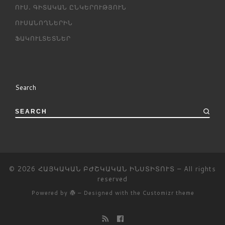
ՈՒՍ․ ԳԻՏԱԿԱՆ ԸՆԿԵՐՈՒԹՅՈՒՆ
ՈՒՍԱՆՈՂՆԵՐԻՆ
ՖԱԿՈՒԼՏԵՏՆԵՐ
Search
SEARCH
© 2026
ՀԱՅԿԱԿԱՆ ԲԺՇԿԱԿԱՆ ԻՆՍՏԻՏՈՒՏ
– All rights
reserved
Powered by
– Designed with the
Customizr theme