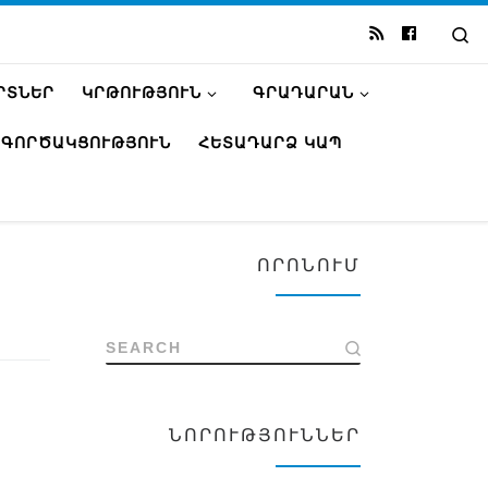
Se
ՐՏՆԵՐ
ԿՐԹՈՒԹՅՈՒՆ
ԳՐԱԴԱՐԱՆ
ԳՈՐԾԱԿՑՈՒԹՅՈՒՆ
ՀԵՏԱԴԱՐՁ ԿԱՊ
ՈՐՈՆՈՒՄ
SEARCH
ՆՈՐՈՒԹՅՈՒՆՆԵՐ