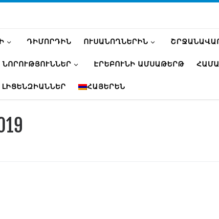
Ի
ԴԻՄՈՐԴԻՆ
ՈՒՍԱՆՈՂՆԵՐԻՆ
ՇՐՋԱՆԱՎԱ
ՆՈՐՈՒԹՅՈՒՆՆԵՐ
ԷՐԵԲՈՒՆԻ ԱՄՍԱԹԵՐԹ
ՀԱՄԱ
 ԼԻՑԵՆԶԻԱՆՆԵՐ
ՀԱՅԵՐԵՆ
019