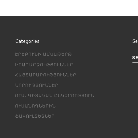
Categories
Se
ԷՐԵԲՈՒՆԻ ԱՄՍԱԹԵՐԹ
S
ԻՐԱԴԱՐՁՈՒԹՅՈՒՆՆԵՐ
ՀԱՅՏԱՐԱՐՈՒԹՅՈՒՆՆԵՐ
ՆՈՐՈՒԹՅՈՒՆՆԵՐ
ՈՒՍ․ ԳԻՏԱԿԱՆ ԸՆԿԵՐՈՒԹՅՈՒՆ
ՈՒՍԱՆՈՂՆԵՐԻՆ
ՖԱԿՈՒԼՏԵՏՆԵՐ