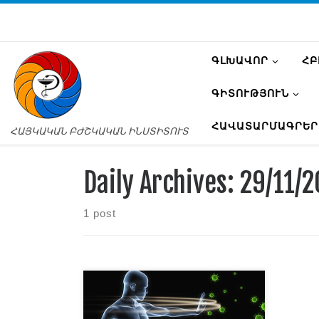
ԳԼԽԱՎՈՐ
ՀԲ
ԳԻՏՈՒԹՅՈՒՆ
ՀԱՎԱՏԱՐՄԱԳՐԵՐ
ՀԱՅԿԱԿԱՆ ԲԺՇԿԱԿԱՆ ԻՆՍՏԻՏՈՒՏ
Daily Archives:
29/11/2
1 post
Սիրելի ուսանողնե’ր, սույն
թվականի դեկտեմբերի 10-