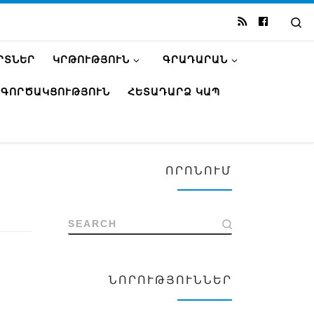
Se
ՐՏՆԵՐ
ԿՐԹՈՒԹՅՈՒՆ
ԳՐԱԴԱՐԱՆ
ԳՈՐԾԱԿՑՈՒԹՅՈՒՆ
ՀԵՏԱԴԱՐՁ ԿԱՊ
ՈՐՈՆՈՒՄ
SEARCH
ՆՈՐՈՒԹՅՈՒՆՆԵՐ