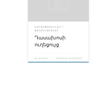
Դասախոսի ուղեցույց
ՆՈՐՈՒԹՅՈՒՆՆԵՐ
ՖԱԿՈՒԼՏԵՏՆԵՐ
Դասախոսի
ուղեցույց
by
armedin
Published
31/01/2023