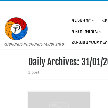
ԳԼԽԱՎՈՐ
ՀԲ
ԳԻՏՈՒԹՅՈՒՆ
ՀԱՎԱՏԱՐՄԱԳՐԵՐ
ՀԱՅԿԱԿԱՆ ԲԺՇԿԱԿԱՆ ԻՆՍՏԻՏՈՒՏ
Daily Archives:
31/01/
1 post