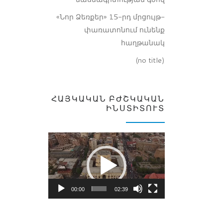
«Նոր Ձեռքեր» 15-րդ մրցույթ-
փառատոնում ունենք
հաղթանակ
(no title)
ՀԱՅԿԱԿԱՆ ԲԺՇԿԱԿԱՆ
ԻՆՍՏԻՏՈՒՏ
Video
Player
00:00
02:39