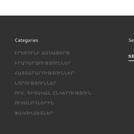
Categories
Se
ԷՐԵԲՈՒՆԻ ԱՄՍԱԹԵՐԹ
S
ԻՐԱԴԱՐՁՈՒԹՅՈՒՆՆԵՐ
ՀԱՅՏԱՐԱՐՈՒԹՅՈՒՆՆԵՐ
ՆՈՐՈՒԹՅՈՒՆՆԵՐ
ՈՒՍ․ ԳԻՏԱԿԱՆ ԸՆԿԵՐՈՒԹՅՈՒՆ
ՈՒՍԱՆՈՂՆԵՐԻՆ
ՖԱԿՈՒԼՏԵՏՆԵՐ