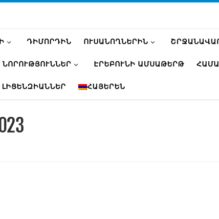
Ի
ԴԻՄՈՐԴԻՆ
ՈՒՍԱՆՈՂՆԵՐԻՆ
ՇՐՋԱՆԱՎԱ
ՆՈՐՈՒԹՅՈՒՆՆԵՐ
ԷՐԵԲՈՒՆԻ ԱՄՍԱԹԵՐԹ
ՀԱՄԱ
 ԼԻՑԵՆԶԻԱՆՆԵՐ
ՀԱՅԵՐԵՆ
2023