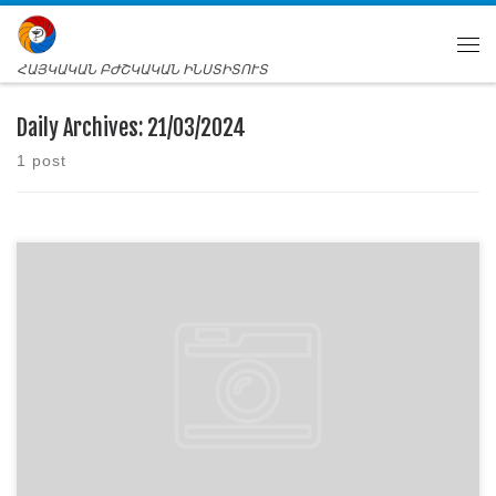
ՀԱՅԿԱԿԱՆ ԲԺՇԿԱԿԱՆ ԻՆՍՏԻՏՈՒՏ
Daily Archives:
21/03/2024
1 post
Հայկական բժշկական ինստիտուտը (ՀԲԻ-
ի) հայտարարում է մրցույթ Նորմալ ֆիզիոլոգիայի, մարդու
անատոմիայի, տեղագրական անատոմիայի և
հյուսվածաբանության ամբիոնի վարիչի և
դասախոսների թափուր տեղերի համար։ Պաշտոններին
կարող են հավակնել բարձրագույն կրթության,
գիտամանկավարժական աշխատանքի փորձ ունեցող
անձինք, ովքեր ունեն գիտական աստիճան կամ կոչում։
Ինքնակենսագրականներն ուղարկել էլ․ հասցեին՝
<armmedin@gmail.com մինչև ապրիլի 19-ը։