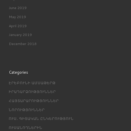
June 2019
May 2019
April 2019
January 2019
December 2018
Categories
ԷՐԵԲՈՒՆԻ ԱՄՍԱԹԵՐԹ
ԻՐԱԴԱՐՁՈՒԹՅՈՒՆՆԵՐ
ՀԱՅՏԱՐԱՐՈՒԹՅՈՒՆՆԵՐ
ՆՈՐՈՒԹՅՈՒՆՆԵՐ
ՈՒՍ․ ԳԻՏԱԿԱՆ ԸՆԿԵՐՈՒԹՅՈՒՆ
ՈՒՍԱՆՈՂՆԵՐԻՆ