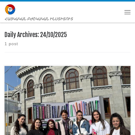
ՀԱՅԿԱԿԱՆ ԲԺՇԿԱԿԱՆ ԻՆՍՏԻՏՈՒՏ
Daily Archives:
24/10/2025
1 post
Թեև «Գիտության շաբաթ․ Հայաստան 2025» փառատոնի
հիմնական թեմաները (սեպտեմբերի 30-ից հոկտեմբերի
5-ը) ընդհանուր գիտություն, տեխնոլոգիա և
ճարտարագիտությունն էին, Հայկական բժշկական
ինստիտուտի Բժշկական ֆիզիկա առարկայի դասախոս
Ն.Աթոյանի ուղղեկցությամբ իրենց մասնակցությունը
ունեցան բուժական և ստոմատոլոգիական
ֆակուլտետների 1-ին
կուրսի ուսանողները, փառատոնում գտան մի շարք
ուղղություններ, որոնք անմիջականորեն կապված էին
իրենց մասնագիտության հետ։ Բժշկական
ոլորտում Գիտնական-Բժիշկների (Physician-