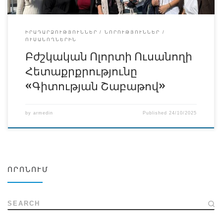
Scientists) պահանջարկն անգնահատելի է։ Այս օրերն
ուղղված էին ուսանողներին ցույց տալու, որ […]
ԻՐԱԴԱՐՁՈՒԹՅՈՒՆՆԵՐ
ՆՈՐՈՒԹՅՈՒՆՆԵՐ
ՈՒՍԱՆՈՂՆԵՐԻՆ
Բժշկական Ոլորտի Ուսանողի
Հետաքրքրությունը
«Գիտության Շաբաթով»
by
armedin
Published
24/10/2025
ՈՐՈՆՈՒՄ
SEARCH