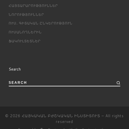
ՀԱՅՏԱՐԱՐՈՒԹՅՈՒՆՆԵՐ
ՆՈՐՈՒԹՅՈՒՆՆԵՐ
ՈՒՍ․ ԳԻՏԱԿԱՆ ԸՆԿԵՐՈՒԹՅՈՒՆ
ՈՒՍԱՆՈՂՆԵՐԻՆ
ՖԱԿՈՒԼՏԵՏՆԵՐ
Search
SEARCH
© 2026
ՀԱՅԿԱԿԱՆ ԲԺՇԿԱԿԱՆ ԻՆՍՏԻՏՈՒՏ
– All rights
reserved