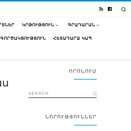
Se
ՐՏՆԵՐ
ԿՐԹՈՒԹՅՈՒՆ
ԳՐԱԴԱՐԱՆ
ԳՈՐԾԱԿՑՈՒԹՅՈՒՆ
ՀԵՏԱԴԱՐՁ ԿԱՊ
ՈՐՈՆՈՒՄ
նս
SEARCH
ՆՈՐՈՒԹՅՈՒՆՆԵՐ