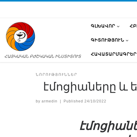
ԳԼԽԱՎՈՐ
ՀԲ
ԳԻՏՈՒԹՅՈՒՆ
ՀԱՎԱՏԱՐՄԱԳՐԵՐ
ՀԱՅԿԱԿԱՆ ԲԺՇԿԱԿԱՆ ԻՆՍՏԻՏՈՒՏ
ՆՈՐՈՒԹՅՈՒՆՆԵՐ
էմոցիաները և 
by
armedin
|
Published
24/10/2022
էմոցիանե