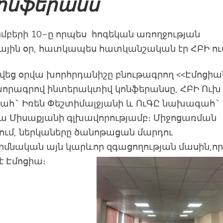
ոնֆերանս
մբերի 10-ը որպես հոգեկան առողջության
ային օր, հատկապես հատկանշական էր ՀԲԻ ու
վեց օրվա խորհրդանիշը բնութագրող <<Էմոցիա
>խորագրով ինտերակտիվ կոնֆերանսը, ՀԲԻ Ուխ
հ` Իռեն Փեշտիմալջյանի և ՈւԳԸ նախագահ`
իլա Միսաքյանի գլխավորությամբ։ Միջոցառման
ում, ներկաները ծանոթացան մարդու
րմնական այն կարևոր զգացողության մասին,որ
 է Էմոցիա։