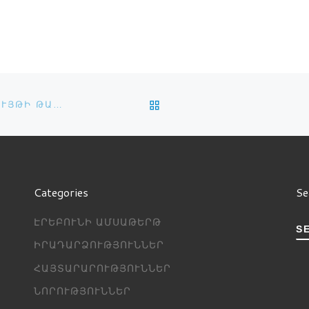
ւլտետների ուսանողները,
կական ֆիզիկա» առարկայի
ախոս Նաիրա Աթոյանի
կցությամբ, ներկա
եցին ԵՊՀ […]
BACK TO POST LIST
2022-2023ՈՒՍՏԱՐՎԱ ՎՃԱՐՈՎԻ ՈՒՍՈՒՑՄԱՆ ՄՐՑՈՒՅԹԻ ԹԱՓՈՒՐ ՏԵՂԵՐԻ ԱՐԴՅՈՒՆՔՆԵՐԸ
Categories
Se
ԷՐԵԲՈՒՆԻ ԱՄՍԱԹԵՐԹ
S
ԻՐԱԴԱՐՁՈՒԹՅՈՒՆՆԵՐ
ՀԱՅՏԱՐԱՐՈՒԹՅՈՒՆՆԵՐ
ՆՈՐՈՒԹՅՈՒՆՆԵՐ