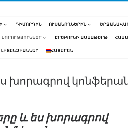
Ի
ԴԻՄՈՐԴԻՆ
ՈՒՍԱՆՈՂՆԵՐԻՆ
ՇՐՋԱՆԱՎԱ
ՆՈՐՈՒԹՅՈՒՆՆԵՐ
ԷՐԵԲՈՒՆԻ ԱՄՍԱԹԵՐԹ
ՀԱՄԱ
 ԼԻՑԵՆԶԻԱՆՆԵՐ
ՀԱՅԵՐԵՆ
ես խորագրով կոնֆերա
րը և ես խորագրով