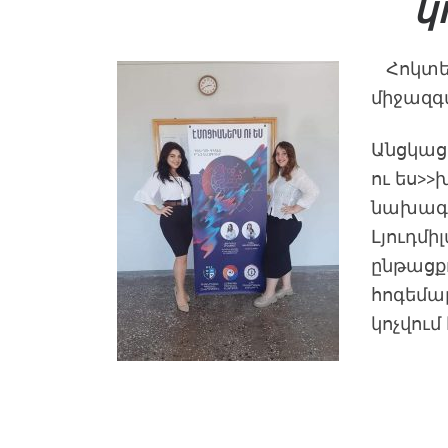
կ
Հոկտե
միջազգ
Անցկաց
ու ես>
նախագա
Լյուդմ
ընթացք
հոգեմա
կոչվում