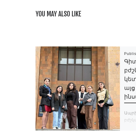
YOU MAY ALSO LIKE
Publi
Գիտ
բժշ
կետ
այց
ին
Ապրի
բժշկ
առաջ
ստո