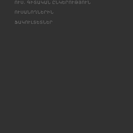
ՈՒՍ․ ԳԻՏԱԿԱՆ ԸՆԿԵՐՈՒԹՅՈՒՆ
ՈՒՍԱՆՈՂՆԵՐԻՆ
ՖԱԿՈՒԼՏԵՏՆԵՐ