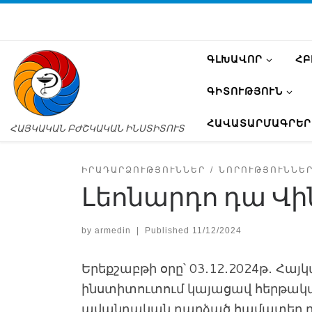
ԳԼԽԱՎՈՐ
ՀԲ
ԳԻՏՈՒԹՅՈՒՆ
ՀԱՎԱՏԱՐՄԱԳՐԵՐ
ՀԱՅԿԱԿԱՆ ԲԺՇԿԱԿԱՆ ԻՆՍՏԻՏՈՒՏ
ԻՐԱԴԱՐՁՈՒԹՅՈՒՆՆԵՐ
ՆՈՐՈՒԹՅՈՒՆՆԵ
Լեոնարդո դա Վի
by
armedin
|
Published
11/12/2024
Երեքշաբթի օրը՝ 03․12․2024թ․ Հա
ինստիտուտում կայացավ հերթակ
ավանդական դարձած համատեղ դա