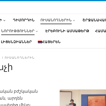
Ի
ԴԻՄՈՐԴԻՆ
ՈՒՍԱՆՈՂՆԵՐԻՆ
ՇՐՋԱՆԱՎԱ
ՆՈՐՈՒԹՅՈՒՆՆԵՐ
ԷՐԵԲՈՒՆԻ ԱՄՍԱԹԵՐԹ
ՀԱՄԱ
 ԼԻՑԵՆԶԻԱՆՆԵՐ
ՀԱՅԵՐԵՆ
Ր
ՈՒՍԱՆՈՂՆԵՐԻՆ
նչի
յկական բժշկական
ան, արդեն
սերից մեկը։