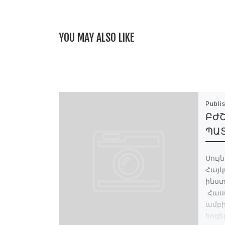
YOU MAY ALSO LIKE
Publi
ԲԺ
ՊԱ
Սույ
Հայկ
ինս
Հաս
ամբի
հոգե