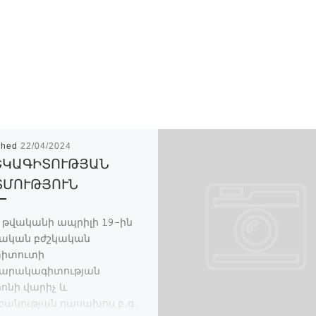
shed
22/04/2024
ՇԿԱԳԻՏՈՒԹՅԱՆ
ՏՄՈՒԹՅՈՒՆ
ն թվականի ապրիլի 19-ին
ական բժշկական
տիտուտի
արակագիտության
ոնի վարիչ և
բանության դասախոս բ․գ․