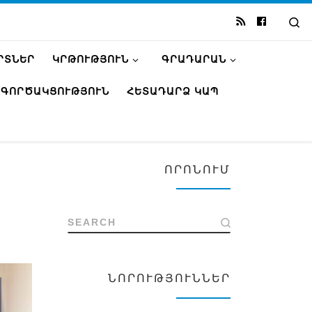
Se
ՐՏՆԵՐ
ԿՐԹՈՒԹՅՈՒՆ
ԳՐԱԴԱՐԱՆ
ԳՈՐԾԱԿՑՈՒԹՅՈՒՆ
ՀԵՏԱԴԱՐՁ ԿԱՊ
ՈՐՈՆՈՒՄ
SEARCH
ՆՈՐՈՒԹՅՈՒՆՆԵՐ