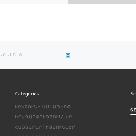
․ Մանուկյանի
ձեռնությամբ և
ագիտության պատմության
ախոս Դ․ Կարապետյանի
վ աջակցությամբ […]
BACK TO POST LIST
ԿՐՈՆԻ ՀՈԳԵԲԱՆՈՒԹՅՈՒՆ ԵՒ ՀՈԳԵՄԱՐՄՆԱԿԱՆ ԵՐԵՒՈՒՅԹՆԵՐ
Categories
Se
ԷՐԵԲՈՒՆԻ ԱՄՍԱԹԵՐԹ
S
ԻՐԱԴԱՐՁՈՒԹՅՈՒՆՆԵՐ
ՀԱՅՏԱՐԱՐՈՒԹՅՈՒՆՆԵՐ