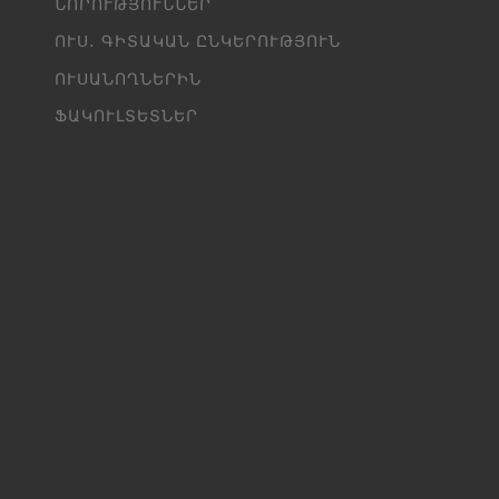
ՆՈՐՈՒԹՅՈՒՆՆԵՐ
ՈՒՍ․ ԳԻՏԱԿԱՆ ԸՆԿԵՐՈՒԹՅՈՒՆ
ՈՒՍԱՆՈՂՆԵՐԻՆ
ՖԱԿՈՒԼՏԵՏՆԵՐ