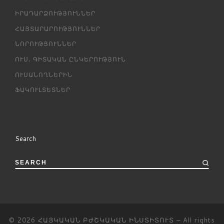
ԻՐԱԴԱՐՁՈՒԹՅՈՒՆՆԵՐ
ՀԱՅՏԱՐԱՐՈՒԹՅՈՒՆՆԵՐ
ՆՈՐՈՒԹՅՈՒՆՆԵՐ
ՈՒՍ․ ԳԻՏԱԿԱՆ ԸՆԿԵՐՈՒԹՅՈՒՆ
ՈՒՍԱՆՈՂՆԵՐԻՆ
ՖԱԿՈՒԼՏԵՏՆԵՐ
Search
SEARCH
© 2026
ՀԱՅԿԱԿԱՆ ԲԺՇԿԱԿԱՆ ԻՆՍՏԻՏՈՒՏ
– All rights