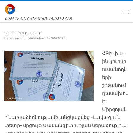
ՀԱՅԿԱԿԱՆ ԲԺՇԿԱԿԱՆ ԻՆՍՏԻՏՈՒՏ
ՆՈՐՈՒԹՅՈՒՆՆԵՐ
by
armedin
|
Published
27/05/2026
ՀԲԻ-ի 1-
ին կուրսի
ուսանողն
երի
շրջանում
դասախոս
Ի.
Միրզոյան
ի նախաձեռնությամբ անցկացվեց «Լավագույն
տետր» մրցույթ Մասանգիտության ներածություն