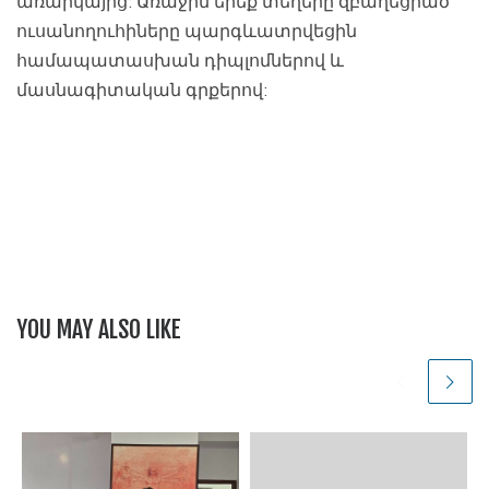
առարկայից: Առաջին երեք տեղերը զբաղեցրած
ուսանողուհիները պարգևատրվեցին
համապատասխան դիպլոմներով և
մասնագիտական գրքերով:
YOU MAY ALSO LIKE