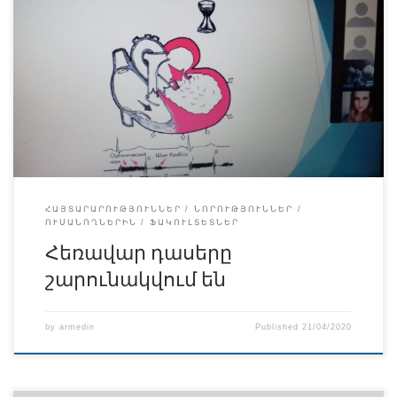
բավական արդյունավետ կերպով արդեն շուրջ մեկ ամիս է
ընթանում է հեռավար ուսումնական գործընթացը:
Արդյունավետ քննարկումների մթնոլորտում է ընթանում
հատկապես կլինիկական մի շարք առարկաների
ուսուցումը: Ներկայացնում ենք Բուժական ֆակուլտետ
մագիստրատուրա 1ին կուրսում դասավանդվող
<<Պոլիկլինիկական թերապիա>> առարկայի հեռավար
դասընթացից լուսանկարներ, դասախոս՝ Ոսկանյան
Լուսինե: Ներկայացնում ենք նաև Բուժական […]
ՀԱՅՏԱՐԱՐՈՒԹՅՈՒՆՆԵՐ
ՆՈՐՈՒԹՅՈՒՆՆԵՐ
ՈՒՍԱՆՈՂՆԵՐԻՆ
ՖԱԿՈՒԼՏԵՏՆԵՐ
Հեռավար դասերը
շարունակվում են
by
armedin
Published
21/04/2020