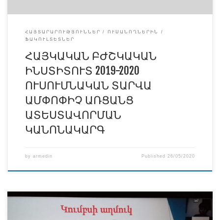
ՀԱՅՏԱՐԱՐՈՒԹՅՈՒՆՆԵՐ
ՈՒՍԱՆՈՂՆԵՐԻՆ
ՖԱԿՈՒԼՏԵՏՆԵՐ
ՀԱՅԿԱԿԱՆ ԲԺՇԿԱԿԱՆ
ԻՆՍՏԻՏՈՒՏ 2019-2020
ՈՒՍՈՒՄՆԱԿԱՆ ՏԱՐՎԱ
ԱՄՓՈՓԻՉ ԱՌՑԱՆՑ
ԱՏԵՍՏԱՎՈՐՄԱՆ
ԿԱՆՈՆԱԿԱՐԳ
by
armedin
Published
26/05/2020
Հայկական բժշկական ինստիտուտում ակտիվորեն և