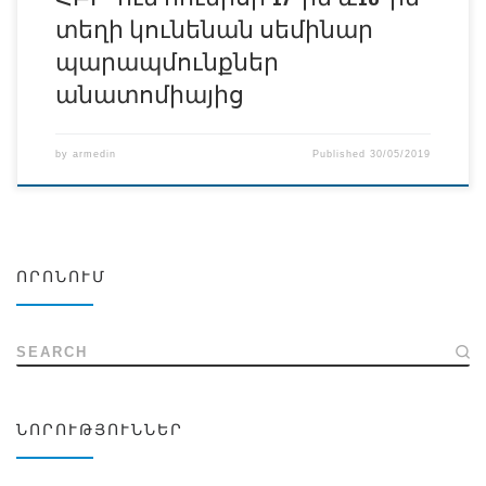
տեղի կունենան սեմինար
պարապմունքներ
անատոմիայից
by
armedin
Published
30/05/2019
ՈՐՈՆՈՒՄ
SEARCH
ՆՈՐՈՒԹՅՈՒՆՆԵՐ