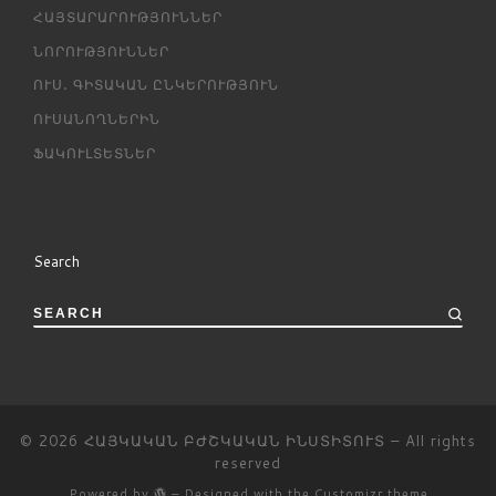
ՀԱՅՏԱՐԱՐՈՒԹՅՈՒՆՆԵՐ
ՆՈՐՈՒԹՅՈՒՆՆԵՐ
ՈՒՍ․ ԳԻՏԱԿԱՆ ԸՆԿԵՐՈՒԹՅՈՒՆ
ՈՒՍԱՆՈՂՆԵՐԻՆ
ՖԱԿՈՒԼՏԵՏՆԵՐ
Search
SEARCH
© 2026
ՀԱՅԿԱԿԱՆ ԲԺՇԿԱԿԱՆ ԻՆՍՏԻՏՈՒՏ
– All rights
reserved
Powered by
– Designed with the
Customizr theme