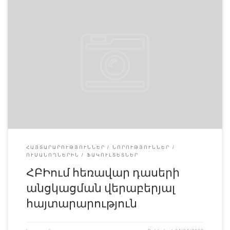
Սիրելի դասախոսնե՛ր և ուսանողնե՛ր Սույն թվականի
մարտի 16-ից Հայկական բժշկական ինստիտուտի
ուսումնական մասի կողմից կատարվել են
բազմակողմանի աշխատանքներ՝ առցանց ուսուցումը
պատշաճ իրականցնելու նպատակով: Իրականացվել են
բազմաթիվ դասընթացներ ZOOM հավելվածի, ինչպես նաև
այլ հարթակների միջոցով, ինչի արդյունքում ձևավորվել է
մշակված, վերահսկվող և արդյունավետ հեռավար
ուսուցման հարթակ: Ուշադրություն !!! Վերոգրյալի
պայմաններում 2020թ-ի […]
ՀԱՅՏԱՐԱՐՈՒԹՅՈՒՆՆԵՐ
ՆՈՐՈՒԹՅՈՒՆՆԵՐ
ՈՒՍԱՆՈՂՆԵՐԻՆ
ՖԱԿՈՒԼՏԵՏՆԵՐ
ՀԲԻում հեռավար դասերի
անցկացման վերաբերյալ
հայտարարություն