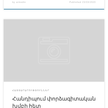
by
armedin
Published
23/03/2020
ՀԱՅՏԱՐԱՐՈՒԹՅՈՒՆ Հարգելի’ դասախոսներ, ուսանողներ
և բոլոր այն անձինք, ովքեր ցանկանում են հանդիպել
փորձագիտական խմբի հետ, կարող են գրանցվել հետևյալ
էլեկտրոնային հասցեով v.gyulazyan@anqa.am:
ՀԱՅՏԱՐԱՐՈՒԹՅՈՒՆՆԵՐ
Հանդիպում փորձագիտական
խմբի հետ