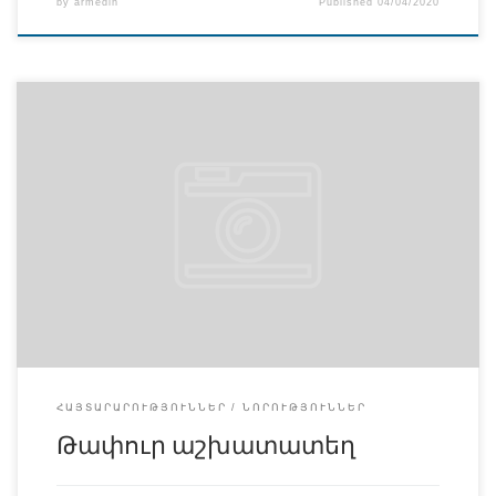
by
armedin
Published
04/04/2020
Հարգելի շրջանավարտնե՛ր, մշտապես հետևողական
լինելով և հնարավորինս փորձելով աջակցել իր
շրջանավարտներին’ մասնագիտական առաջընթացի
հարցում, սիրով տեղեկացնում ենք,որ առկա են
թերապևտի և ֆիզիոթերապևտի թափուր
աշխատատեղեր: Բոլոր հետաքրքրված անձանց խնդրում
ենք անձնական նամակով արձագանքել’ նշելով իրենց
հեռախոսահամարը: Սիրով կսպասենք յուրաքանչյուրիդ
արձագանքին:
ՀԱՅՏԱՐԱՐՈՒԹՅՈՒՆՆԵՐ
ՆՈՐՈՒԹՅՈՒՆՆԵՐ
Թափուր աշխատատեղ