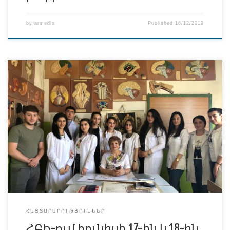
by
armedin
Published
16/12/2019
Սույն թվականի հունիսի 17-ին և18-ին ժամը 12-ին տեղի
կունենան սեմինար պարապմունքներ հետևյալ
թեմաներով` 1. Նյարդային համակարգի անատոմիա 2.
Սիրտ-անոթային համակարգերի կազմությունը
Սեմինարները կվարի անատոմիայի դասախոս Ա.Գ.
Հարությունյանը
ՀԱՅՏԱՐԱՐՈՒԹՅՈՒՆՆԵՐ
ՀԲԻ-ում հունիսի 17-ին և18-ին