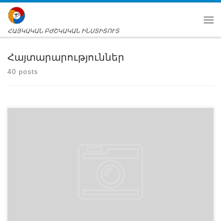
ՀԱՅԿԱԿԱՆ ԲԺՇԿԱԿԱՆ ԻՆՍՏԻՏՈՒՏ
Հայտարարություններ
40 posts
ՀԲԻ-ում 2019-2020թթ ուստարվա Պետական
ավարտական քննությունների անցկացման կարգ